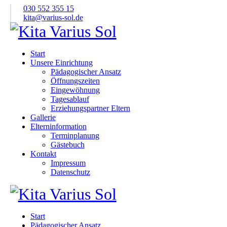
030 552 355 15
kita@varius-sol.de
Casino gewinn automat
50 Freispiele Total Casino Ohne Einzahlung Bonus
: Außer
dass mein Laden an der Ecke nur einen verkauft, und ich habe
Start
keine Ahnung, was was ist.
Unsere Einrichtung
Kostenlos Spielen Aztec Gold Extra Gold Megaways
Pädagogischer Ansatz
Freispiele Ohne Einzahlung
- Alles was es braucht ist eine
Öffnungszeiten
Desktop-Verknüpfung.
Eingewöhnung
Europa Casino 50 Free Spins
: Um den Bonus und die damit
Tagesablauf
erzielten Gewinne auszahlen zu können, muss der Bonus
Erziehungspartner Eltern
innerhalb von 90 Tagen 30-mal im Casino umgesetzt werden.
Gallerie
Elterninformation
Casino manager gehalt
Terminplanung
Gästebuch
Frankfurt Casino Blackjack
Kontakt
Egal, ob es sich um einen Bonus ohne Einzahlung oder ein
Impressum
Willkommensangebot handelt, die Registrierung eines Kontos
Datenschutz
ist der erste Schritt, um Freispiele in einem Online-Casino in
Anspruch zu nehmen.
Casino Online Echt Geld
Welcher Softwareanbieter hat den Slot Four Lucky Diamonds
entwickelt.
Start
Slot Strike Casino ist stolz darauf, mit einigen der größten
Pädagogischer Ansatz