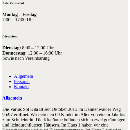
Kita Varius Sol
Montag – Freitag
7:00 – 17:00 Uhr
Bürozeiten
Dienstag:
8:00 – 12:00 Uhr
Donnerstag:
12:00 – 16:00 Uhr
Sowie nach Vereinbarung
Allgemein
Personal
Kontakt
Allgemein
Die Varius Sol Kita ist seit Oktober 2015 im Dannenwalder Weg
95/97 eröffnet. Wir betreuen 69 Kinder im Alter von einem Jahr bis
zum Schuleintritt. Die Kitaräume befinden sich in zwei geräumigen
und lichtdurchfluteten Häusern. Im Haus 1 haben wir eine