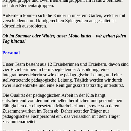
Krippengruppe und zwei Elementargruppen. Im Haus 2 befinden
sich drei Elementargruppen.
Außerdem können sich die Kinder in unserem Garten, welcher mit
verschiedenen und kindgerechten Spielgeräten ausgestattet ist,
körperlich ausprobieren.
Ob im Sommer oder Winter, unser Motto lautet – wir gehen jeden
Tag hinaus!
Personal
Unser Team besteht aus 12 Erzieherinnen und Erziehern, davon sind
vier Erzieherinnen in berufsbegleitender Ausbildung, eine
Integrationserzieherin sowie eine pädagogische Leitung und eine
stellvertretende pädagogische Leitung. Täglich werden wir durch
zwei Küchenkräfte und eine Reinigungskraft tatkräftig unterstützt.
Die Qualität der pädagogischen Arbeit in der Kita hängt
entscheidend von den individuellen beruflichen und persönlichen
Fähigkeiten der eingesetzten MitarbeiterInnen, sowie von deren
Zusammenwirken im Team ab. Daher setzt der Träger nur
pädagogisches Fachpersonal ein, das verlässlich mit dem Träger
zusammenarbeitet.