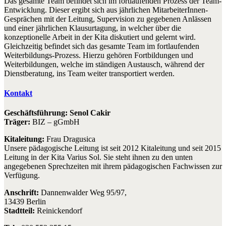
Das gesamte Team befindet sich im fortlaufenden Prozess der Team-
Entwicklung. Dieser ergibt sich aus jährlichen MitarbeiterInnen-
Gesprächen mit der Leitung, Supervision zu gegebenen Anlässen
und einer jährlichen Klausurtagung, in welcher über die
konzeptionelle Arbeit in der Kita diskutiert und gelernt wird.
Gleichzeitig befindet sich das gesamte Team im fortlaufenden
Weiterbildungs-Prozess. Hierzu gehören Fortbildungen und
Weiterbildungen, welche im ständigen Austausch, während der
Dienstberatung, ins Team weiter transportiert werden.
Kontakt
Geschäftsführung: Senol Cakir
Träger:
BIZ – gGmbH
Kitaleitung:
Frau Dragusica
Unsere pädagogische Leitung ist seit 2012 Kitaleitung und seit 2015
Leitung in der Kita Varius Sol. Sie steht ihnen zu den unten
angegebenen Sprechzeiten mit ihrem pädagogischen Fachwissen zur
Verfügung.
Anschrift:
Dannenwalder Weg 95/97,
13439 Berlin
Stadtteil:
Reinickendorf