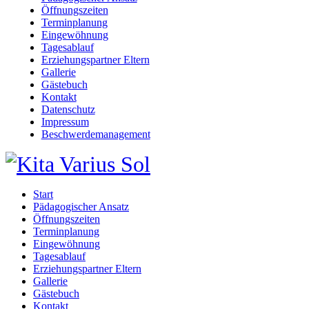
Marken im Bereich Spielautomaten zusammenzuarbeiten.
Öffnungszeiten
Terminplanung
Keno modell
Eingewöhnung
Tagesablauf
Erziehungspartner Eltern
Wild Tokyo Casino Ch 2025 Review
Gallerie
Freispiele können für bis zu insgesamt 180 Spins erneut ausgelöst
Gästebuch
werden.
Kontakt
Glücksspiel App Deutschland
Datenschutz
Sie müssen jedoch den Apple App Store besuchen, um nach der
Impressum
mobilen 888 Poker-App zu suchen.
Beschwerdemanagement
Keno Typ 10 3 Richtige
Start
Pädagogischer Ansatz
Öffnungszeiten
Terminplanung
Eingewöhnung
Tagesablauf
Erziehungspartner Eltern
Gallerie
Gästebuch
Kontakt