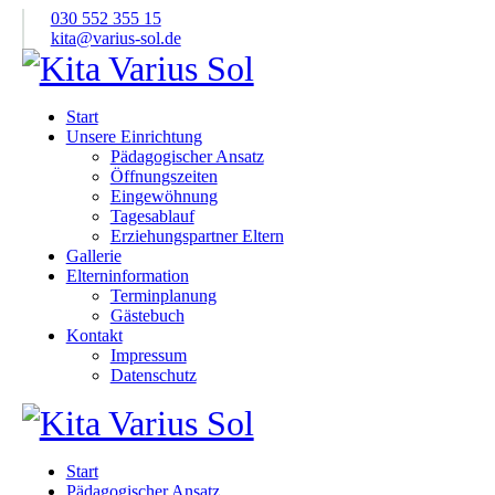
030 552 355 15
kita@varius-sol.de
Casino gewinn automat
50 Freispiele Total Casino Ohne Einzahlung Bonus
: Außer
dass mein Laden an der Ecke nur einen verkauft, und ich habe
Start
keine Ahnung, was was ist.
Unsere Einrichtung
Kostenlos Spielen Aztec Gold Extra Gold Megaways
Pädagogischer Ansatz
Freispiele Ohne Einzahlung
- Alles was es braucht ist eine
Öffnungszeiten
Desktop-Verknüpfung.
Eingewöhnung
Europa Casino 50 Free Spins
: Um den Bonus und die damit
Tagesablauf
erzielten Gewinne auszahlen zu können, muss der Bonus
Erziehungspartner Eltern
innerhalb von 90 Tagen 30-mal im Casino umgesetzt werden.
Gallerie
Elterninformation
Casino manager gehalt
Terminplanung
Gästebuch
Frankfurt Casino Blackjack
Kontakt
Egal, ob es sich um einen Bonus ohne Einzahlung oder ein
Impressum
Willkommensangebot handelt, die Registrierung eines Kontos
Datenschutz
ist der erste Schritt, um Freispiele in einem Online-Casino in
Anspruch zu nehmen.
Casino Online Echt Geld
Welcher Softwareanbieter hat den Slot Four Lucky Diamonds
entwickelt.
Start
Slot Strike Casino ist stolz darauf, mit einigen der größten
Pädagogischer Ansatz