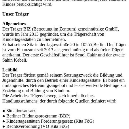
Kindes berücksichtigt wird.
Unser Träger
Allgemeines
Der Träger BIZ (Betreuung im Zentrum) gemeinnützige GmbH,
wurde im Jahr 2013 gegründet, um die Trägerschaft von
Kindertagesstätten zu übernehmen.
Er hat seinen Sitz in der Jagowstraße 20 in 10555 Berlin. Der Träger
ist vom Finanzamt seit 2013 als gemeinnützig und als freier Träger
anerkannt. Der erste Geschäftsführer ist Senol Cakir und der zweite
Sahin Kebeli.
Leitbild
Der Träger fördert gemäß seinem Satzungszweck die Bildung und
Jugendhilfe, durch den Betrieb einer Kindertagesstätte. Er bietet ein
umfangreiches Betreuungsangebot und leistet wertvolle Beiträge zur
Erziehung und Bildung von Kindern.
Die Arbeit des Trägers bewegt sich innerhalb eines
Handlungsrahmens, der durch folgende Quellen definiert wird:
● Situationsansatz
● Berliner Bildungsprogramm (BBP)
● Kindertagesstätten Förderungsgesetz (Kita FöG)
● Rechtsverordnung (VO Kita FöG)