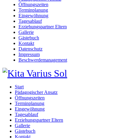
Marken im Bereich Spielautomaten zusammenzuarbeiten.
Öffnungszeiten
Terminplanung
Keno modell
Eingewöhnung
Tagesablauf
Erziehungspartner Eltern
Wild Tokyo Casino Ch 2025 Review
Gallerie
Freispiele können für bis zu insgesamt 180 Spins erneut ausgelöst
Gästebuch
werden.
Kontakt
Glücksspiel App Deutschland
Datenschutz
Sie müssen jedoch den Apple App Store besuchen, um nach der
Impressum
mobilen 888 Poker-App zu suchen.
Beschwerdemanagement
Keno Typ 10 3 Richtige
Start
Pädagogischer Ansatz
Öffnungszeiten
Terminplanung
Eingewöhnung
Tagesablauf
Erziehungspartner Eltern
Gallerie
Gästebuch
Kontakt