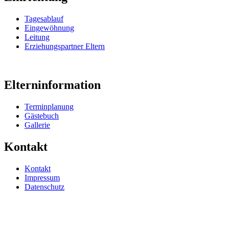
Tagesablauf
Eingewöhnung
Leitung
Erziehungspartner Eltern
Elterninformation
Terminplanung
Gästebuch
Gallerie
Kontakt
Kontakt
Impressum
Datenschutz