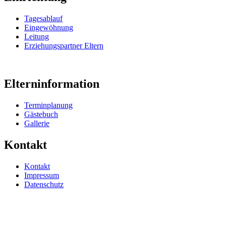
Tagesablauf
Eingewöhnung
Leitung
Erziehungspartner Eltern
Elterninformation
Terminplanung
Gästebuch
Gallerie
Kontakt
Kontakt
Impressum
Datenschutz