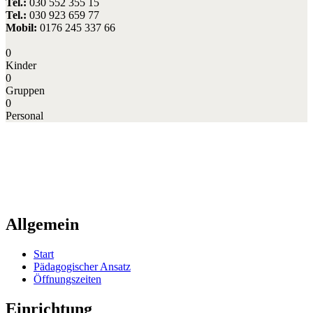
Tel.:
030 552 355 15
Tel.:
030 923 659 77
Mobil:
0176 245 337 66
0
Kinder
0
Gruppen
0
Personal
Allgemein
Start
Pädagogischer Ansatz
Öffnungszeiten
Einrichtung