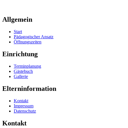
Allgemein
Start
Pädagogischer Ansatz
Öffnungszeiten
Einrichtung
Terminplanung
Gästebuch
Gallerie
Elterninformation
Kontakt
Impressum
Datenschutz
Kontakt