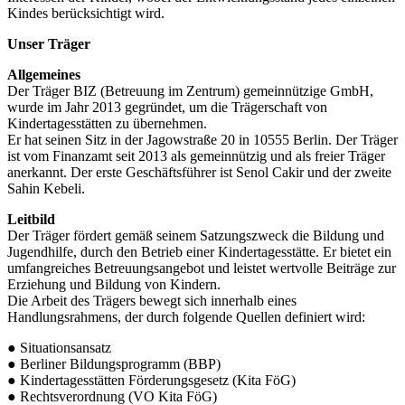
Kindes berücksichtigt wird.
Unser Träger
Allgemeines
Der Träger BIZ (Betreuung im Zentrum) gemeinnützige GmbH,
wurde im Jahr 2013 gegründet, um die Trägerschaft von
Kindertagesstätten zu übernehmen.
Er hat seinen Sitz in der Jagowstraße 20 in 10555 Berlin. Der Träger
ist vom Finanzamt seit 2013 als gemeinnützig und als freier Träger
anerkannt. Der erste Geschäftsführer ist Senol Cakir und der zweite
Sahin Kebeli.
Leitbild
Der Träger fördert gemäß seinem Satzungszweck die Bildung und
Jugendhilfe, durch den Betrieb einer Kindertagesstätte. Er bietet ein
umfangreiches Betreuungsangebot und leistet wertvolle Beiträge zur
Erziehung und Bildung von Kindern.
Die Arbeit des Trägers bewegt sich innerhalb eines
Handlungsrahmens, der durch folgende Quellen definiert wird:
● Situationsansatz
● Berliner Bildungsprogramm (BBP)
● Kindertagesstätten Förderungsgesetz (Kita FöG)
● Rechtsverordnung (VO Kita FöG)