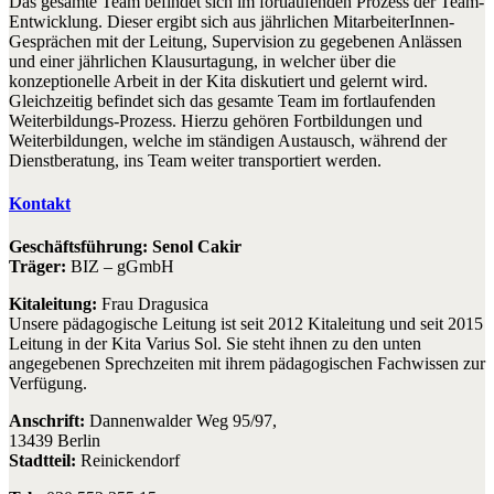
Das gesamte Team befindet sich im fortlaufenden Prozess der Team-
Entwicklung. Dieser ergibt sich aus jährlichen MitarbeiterInnen-
Gesprächen mit der Leitung, Supervision zu gegebenen Anlässen
und einer jährlichen Klausurtagung, in welcher über die
konzeptionelle Arbeit in der Kita diskutiert und gelernt wird.
Gleichzeitig befindet sich das gesamte Team im fortlaufenden
Weiterbildungs-Prozess. Hierzu gehören Fortbildungen und
Weiterbildungen, welche im ständigen Austausch, während der
Dienstberatung, ins Team weiter transportiert werden.
Kontakt
Geschäftsführung: Senol Cakir
Träger:
BIZ – gGmbH
Kitaleitung:
Frau Dragusica
Unsere pädagogische Leitung ist seit 2012 Kitaleitung und seit 2015
Leitung in der Kita Varius Sol. Sie steht ihnen zu den unten
angegebenen Sprechzeiten mit ihrem pädagogischen Fachwissen zur
Verfügung.
Anschrift:
Dannenwalder Weg 95/97,
13439 Berlin
Stadtteil:
Reinickendorf