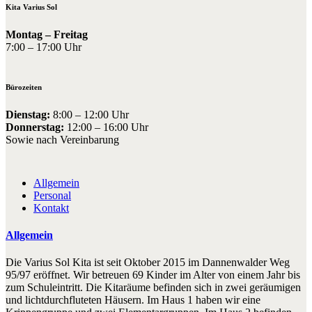
Kita Varius Sol
Montag – Freitag
7:00 – 17:00 Uhr
Bürozeiten
Dienstag:
8:00 – 12:00 Uhr
Donnerstag:
12:00 – 16:00 Uhr
Sowie nach Vereinbarung
Allgemein
Personal
Kontakt
Allgemein
Die Varius Sol Kita ist seit Oktober 2015 im Dannenwalder Weg
95/97 eröffnet. Wir betreuen 69 Kinder im Alter von einem Jahr bis
zum Schuleintritt. Die Kitaräume befinden sich in zwei geräumigen
und lichtdurchfluteten Häusern. Im Haus 1 haben wir eine