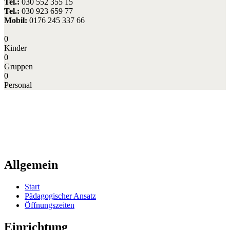
Tel.:
030 552 355 15
Tel.:
030 923 659 77
Mobil:
0176 245 337 66
0
Kinder
0
Gruppen
0
Personal
Allgemein
Start
Pädagogischer Ansatz
Öffnungszeiten
Einrichtung