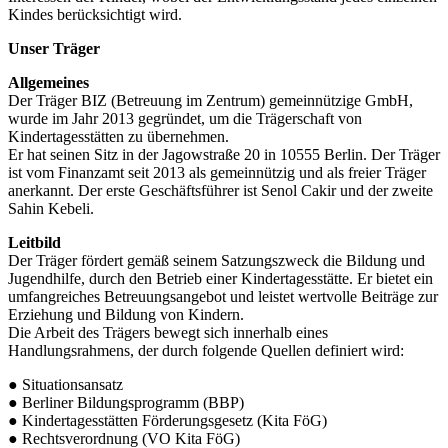
Kindes berücksichtigt wird.
Unser Träger
Allgemeines
Der Träger BIZ (Betreuung im Zentrum) gemeinnützige GmbH,
wurde im Jahr 2013 gegründet, um die Trägerschaft von
Kindertagesstätten zu übernehmen.
Er hat seinen Sitz in der Jagowstraße 20 in 10555 Berlin. Der Träger
ist vom Finanzamt seit 2013 als gemeinnützig und als freier Träger
anerkannt. Der erste Geschäftsführer ist Senol Cakir und der zweite
Sahin Kebeli.
Leitbild
Der Träger fördert gemäß seinem Satzungszweck die Bildung und
Jugendhilfe, durch den Betrieb einer Kindertagesstätte. Er bietet ein
umfangreiches Betreuungsangebot und leistet wertvolle Beiträge zur
Erziehung und Bildung von Kindern.
Die Arbeit des Trägers bewegt sich innerhalb eines
Handlungsrahmens, der durch folgende Quellen definiert wird:
● Situationsansatz
● Berliner Bildungsprogramm (BBP)
● Kindertagesstätten Förderungsgesetz (Kita FöG)
● Rechtsverordnung (VO Kita FöG)