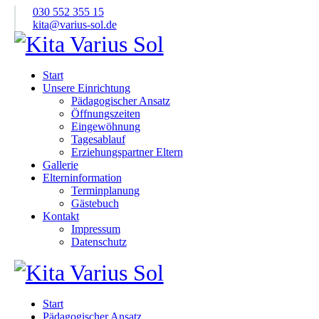
030 552 355 15
kita@varius-sol.de
Casino gewinn automat
50 Freispiele Total Casino Ohne Einzahlung Bonus
: Außer
dass mein Laden an der Ecke nur einen verkauft, und ich habe
Start
keine Ahnung, was was ist.
Unsere Einrichtung
Kostenlos Spielen Aztec Gold Extra Gold Megaways
Pädagogischer Ansatz
Freispiele Ohne Einzahlung
- Alles was es braucht ist eine
Öffnungszeiten
Desktop-Verknüpfung.
Eingewöhnung
Europa Casino 50 Free Spins
: Um den Bonus und die damit
Tagesablauf
erzielten Gewinne auszahlen zu können, muss der Bonus
Erziehungspartner Eltern
innerhalb von 90 Tagen 30-mal im Casino umgesetzt werden.
Gallerie
Elterninformation
Casino manager gehalt
Terminplanung
Gästebuch
Frankfurt Casino Blackjack
Kontakt
Egal, ob es sich um einen Bonus ohne Einzahlung oder ein
Impressum
Willkommensangebot handelt, die Registrierung eines Kontos
Datenschutz
ist der erste Schritt, um Freispiele in einem Online-Casino in
Anspruch zu nehmen.
Casino Online Echt Geld
Welcher Softwareanbieter hat den Slot Four Lucky Diamonds
entwickelt.
Start
Slot Strike Casino ist stolz darauf, mit einigen der größten
Pädagogischer Ansatz