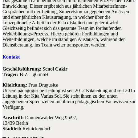
Das gesamte Team befindet sich im fortlaufenden Prozess der Team-
Entwicklung. Dieser ergibt sich aus jährlichen MitarbeiterInnen-
Gesprächen mit der Leitung, Supervision zu gegebenen Anlässen
und einer jährlichen Klausurtagung, in welcher über die
konzeptionelle Arbeit in der Kita diskutiert und gelernt wird.
Gleichzeitig befindet sich das gesamte Team im fortlaufenden
Weiterbildungs-Prozess. Hierzu gehören Fortbildungen und
Weiterbildungen, welche im ständigen Austausch, während der
Dienstberatung, ins Team weiter transportiert werden.
Kontakt
Geschäftsführung: Senol Cakir
Träger:
BIZ – gGmbH
Kitaleitung:
Frau Dragusica
Unsere pädagogische Leitung ist seit 2012 Kitaleitung und seit 2015
Leitung in der Kita Varius Sol. Sie steht ihnen zu den unten
angegebenen Sprechzeiten mit ihrem pädagogischen Fachwissen zur
Verfügung.
Anschrift:
Dannenwalder Weg 95/97,
13439 Berlin
Stadtteil:
Reinickendorf