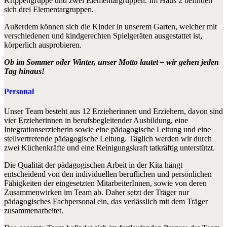
Krippengruppe und zwei Elementargruppen. Im Haus 2 befinden
sich drei Elementargruppen.
Außerdem können sich die Kinder in unserem Garten, welcher mit
verschiedenen und kindgerechten Spielgeräten ausgestattet ist,
körperlich ausprobieren.
Ob im Sommer oder Winter, unser Motto lautet – wir gehen jeden
Tag hinaus!
Personal
Unser Team besteht aus 12 Erzieherinnen und Erziehern, davon sind
vier Erzieherinnen in berufsbegleitender Ausbildung, eine
Integrationserzieherin sowie eine pädagogische Leitung und eine
stellvertretende pädagogische Leitung. Täglich werden wir durch
zwei Küchenkräfte und eine Reinigungskraft tatkräftig unterstützt.
Die Qualität der pädagogischen Arbeit in der Kita hängt
entscheidend von den individuellen beruflichen und persönlichen
Fähigkeiten der eingesetzten MitarbeiterInnen, sowie von deren
Zusammenwirken im Team ab. Daher setzt der Träger nur
pädagogisches Fachpersonal ein, das verlässlich mit dem Träger
zusammenarbeitet.