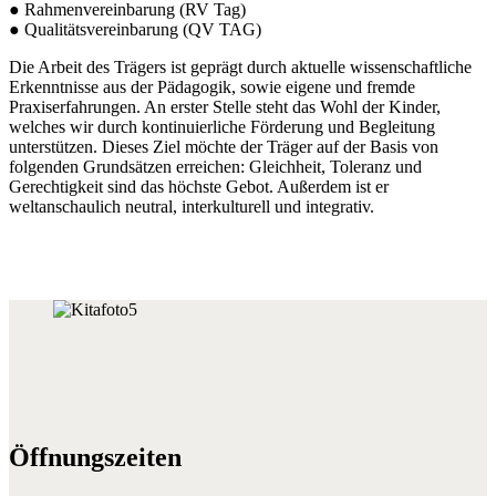
● Rahmenvereinbarung (RV Tag)
● Qualitätsvereinbarung (QV TAG)
Die Arbeit des Trägers ist geprägt durch aktuelle wissenschaftliche
Erkenntnisse aus der Pädagogik, sowie eigene und fremde
Praxiserfahrungen. An erster Stelle steht das Wohl der Kinder,
welches wir durch kontinuierliche Förderung und Begleitung
unterstützen. Dieses Ziel möchte der Träger auf der Basis von
folgenden Grundsätzen erreichen: Gleichheit, Toleranz und
Gerechtigkeit sind das höchste Gebot. Außerdem ist er
weltanschaulich neutral, interkulturell und integrativ.
Öffnungszeiten