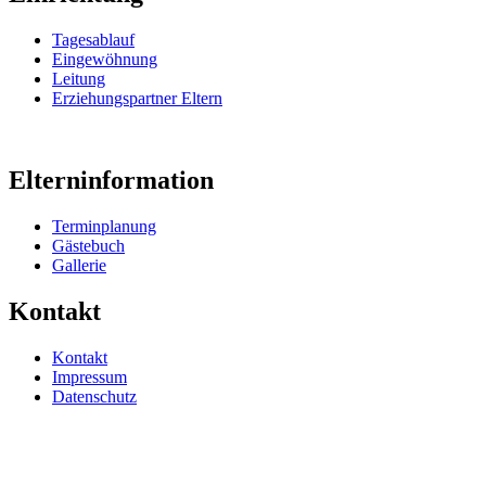
Tagesablauf
Eingewöhnung
Leitung
Erziehungspartner Eltern
Elterninformation
Terminplanung
Gästebuch
Gallerie
Kontakt
Kontakt
Impressum
Datenschutz