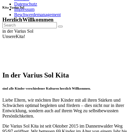
Datenschutz
Kita Varius Sol
Impressum
Beschwerdemanagement
Herzlich
Willkommen
in der Varius Sol
Unsere
Kita!
In der Varius Sol Kita
sind alle Kinder verschiedener Kulturen herzlich Willkommen.
Liebe Eltern, wir möchten Ihre Kinder mit all ihren Stärken und
Schwächen optimal begleiten und fördern – dies nicht nur in ihrer
Entwicklung, sondern auch auf ihrem Weg zu selbstbewussten
Persönlichkeiten.
Die Varius Sol Kita ist seit Oktober 2015 im Dannenwalder Weg
95/97 eröffnet. Wir betreuen 69 Kinder im Alter von einem Jahr bis