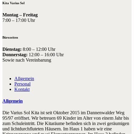
Kita Varius Sol
Montag – Freitag
7:00 – 17:00 Uhr
Bürozeiten
Dienstag:
8:00 – 12:00 Uhr
Donnerstag:
12:00 – 16:00 Uhr
Sowie nach Vereinbarung
Allgemein
Personal
Kontakt
Allgemein
Die Varius Sol Kita ist seit Oktober 2015 im Dannenwalder Weg
95/97 eröffnet. Wir betreuen 69 Kinder im Alter von einem Jahr bis
zum Schuleintritt. Die Kitaräume befinden sich in zwei geräumigen
und lichtdurchfluteten Häusern. Im Haus 1 haben wir eine