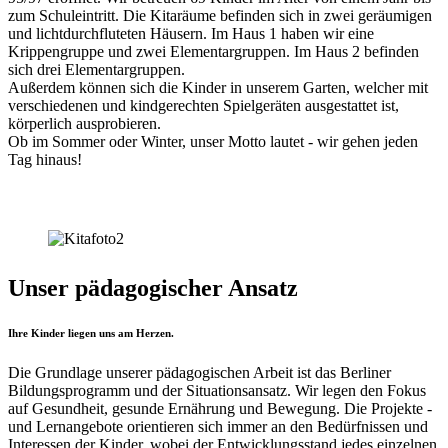
zum Schuleintritt. Die Kitaräume befinden sich in zwei geräumigen
und lichtdurchfluteten Häusern. Im Haus 1 haben wir eine
Krippengruppe und zwei Elementargruppen. Im Haus 2 befinden
sich drei Elementargruppen.
Außerdem können sich die Kinder in unserem Garten, welcher mit
verschiedenen und kindgerechten Spielgeräten ausgestattet ist,
körperlich ausprobieren.
Ob im Sommer oder Winter, unser Motto lautet - wir gehen jeden
Tag hinaus!
Unser pädagogischer Ansatz
Ihre Kinder liegen uns am Herzen.
Die Grundlage unserer pädagogischen Arbeit ist das Berliner
Bildungsprogramm und der Situationsansatz. Wir legen den Fokus
auf Gesundheit, gesunde Ernährung und Bewegung. Die Projekte -
und Lernangebote orientieren sich immer an den Bedürfnissen und
Interessen der Kinder, wobei der Entwicklungsstand jedes einzelnen