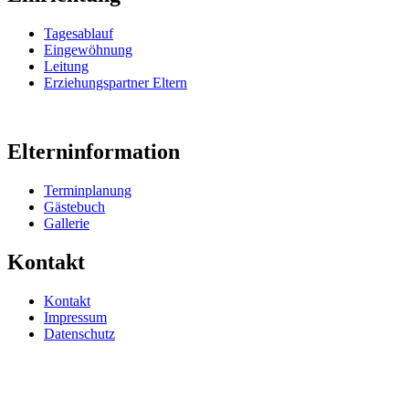
Tagesablauf
Eingewöhnung
Leitung
Erziehungspartner Eltern
Elterninformation
Terminplanung
Gästebuch
Gallerie
Kontakt
Kontakt
Impressum
Datenschutz