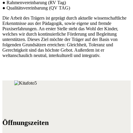
● Rahmenvereinbarung (RV Tag)
● Qualitätsvereinbarung (QV TAG)
Die Arbeit des Trägers ist geprägt durch aktuelle wissenschaftliche
Erkenntnisse aus der Pädagogik, sowie eigene und fremde
Praxiserfahrungen. An erster Stelle steht das Wohl der Kinder,
welches wir durch kontinuierliche Förderung und Begleitung
unterstützen. Dieses Ziel möchte der Träger auf der Basis von
folgenden Grundsätzen erreichen: Gleichheit, Toleranz und
Gerechtigkeit sind das höchste Gebot. Außerdem ist er
weltanschaulich neutral, interkulturell und integrativ.
Öffnungszeiten