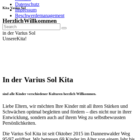
Datenschutz
Kita Varius Sol
Impressum
Beschwerdemanagement
Herzlich
Willkommen
in der Varius Sol
Unsere
Kita!
In der Varius Sol Kita
sind alle Kinder verschiedener Kulturen herzlich Willkommen.
Liebe Eltern, wir möchten Ihre Kinder mit all ihren Stärken und
Schwächen optimal begleiten und fördern – dies nicht nur in ihrer
Entwicklung, sondern auch auf ihrem Weg zu selbstbewussten
Persönlichkeiten.
Die Varius Sol Kita ist seit Oktober 2015 im Dannenwalder Weg
95/97 eröffnet. Wir betreuen 69 Kinder im Alter von einem Jahr bis