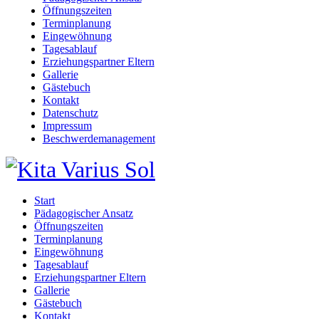
Marken im Bereich Spielautomaten zusammenzuarbeiten.
Öffnungszeiten
Terminplanung
Keno modell
Eingewöhnung
Tagesablauf
Erziehungspartner Eltern
Wild Tokyo Casino Ch 2025 Review
Gallerie
Freispiele können für bis zu insgesamt 180 Spins erneut ausgelöst
Gästebuch
werden.
Kontakt
Glücksspiel App Deutschland
Datenschutz
Sie müssen jedoch den Apple App Store besuchen, um nach der
Impressum
mobilen 888 Poker-App zu suchen.
Beschwerdemanagement
Keno Typ 10 3 Richtige
Start
Pädagogischer Ansatz
Öffnungszeiten
Terminplanung
Eingewöhnung
Tagesablauf
Erziehungspartner Eltern
Gallerie
Gästebuch
Kontakt