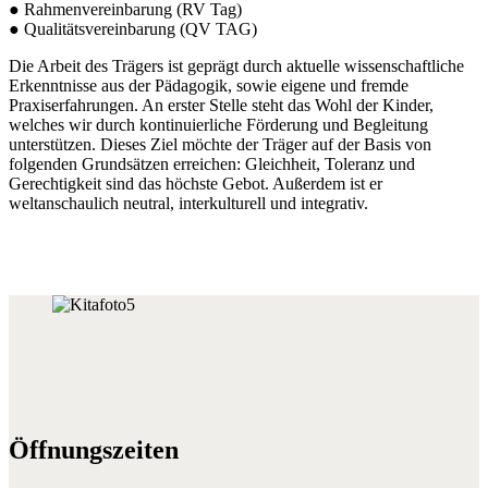
● Rahmenvereinbarung (RV Tag)
● Qualitätsvereinbarung (QV TAG)
Die Arbeit des Trägers ist geprägt durch aktuelle wissenschaftliche
Erkenntnisse aus der Pädagogik, sowie eigene und fremde
Praxiserfahrungen. An erster Stelle steht das Wohl der Kinder,
welches wir durch kontinuierliche Förderung und Begleitung
unterstützen. Dieses Ziel möchte der Träger auf der Basis von
folgenden Grundsätzen erreichen: Gleichheit, Toleranz und
Gerechtigkeit sind das höchste Gebot. Außerdem ist er
weltanschaulich neutral, interkulturell und integrativ.
Öffnungszeiten