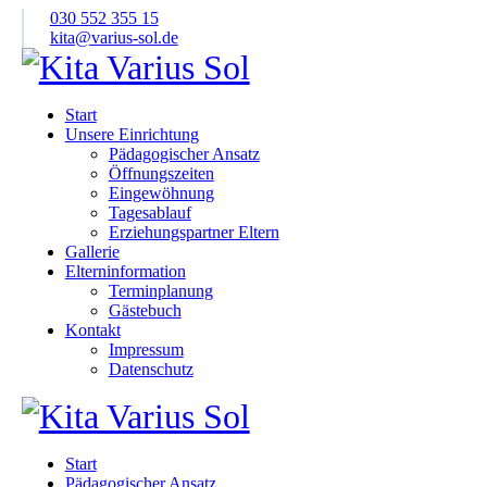
030 552 355 15
kita@varius-sol.de
Casino gewinn automat
50 Freispiele Total Casino Ohne Einzahlung Bonus
: Außer
dass mein Laden an der Ecke nur einen verkauft, und ich habe
Start
keine Ahnung, was was ist.
Unsere Einrichtung
Kostenlos Spielen Aztec Gold Extra Gold Megaways
Pädagogischer Ansatz
Freispiele Ohne Einzahlung
- Alles was es braucht ist eine
Öffnungszeiten
Desktop-Verknüpfung.
Eingewöhnung
Europa Casino 50 Free Spins
: Um den Bonus und die damit
Tagesablauf
erzielten Gewinne auszahlen zu können, muss der Bonus
Erziehungspartner Eltern
innerhalb von 90 Tagen 30-mal im Casino umgesetzt werden.
Gallerie
Elterninformation
Casino manager gehalt
Terminplanung
Gästebuch
Frankfurt Casino Blackjack
Kontakt
Egal, ob es sich um einen Bonus ohne Einzahlung oder ein
Impressum
Willkommensangebot handelt, die Registrierung eines Kontos
Datenschutz
ist der erste Schritt, um Freispiele in einem Online-Casino in
Anspruch zu nehmen.
Casino Online Echt Geld
Welcher Softwareanbieter hat den Slot Four Lucky Diamonds
entwickelt.
Start
Slot Strike Casino ist stolz darauf, mit einigen der größten
Pädagogischer Ansatz