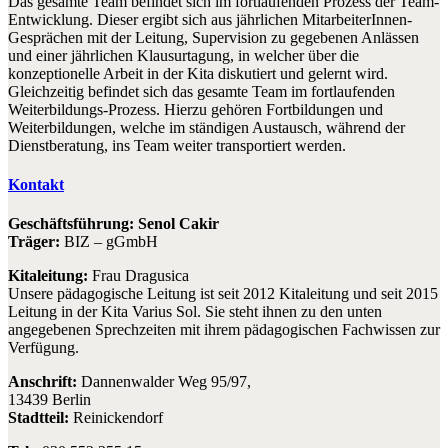
Das gesamte Team befindet sich im fortlaufenden Prozess der Team-
Entwicklung. Dieser ergibt sich aus jährlichen MitarbeiterInnen-
Gesprächen mit der Leitung, Supervision zu gegebenen Anlässen
und einer jährlichen Klausurtagung, in welcher über die
konzeptionelle Arbeit in der Kita diskutiert und gelernt wird.
Gleichzeitig befindet sich das gesamte Team im fortlaufenden
Weiterbildungs-Prozess. Hierzu gehören Fortbildungen und
Weiterbildungen, welche im ständigen Austausch, während der
Dienstberatung, ins Team weiter transportiert werden.
Kontakt
Geschäftsführung: Senol Cakir
Träger:
BIZ – gGmbH
Kitaleitung:
Frau Dragusica
Unsere pädagogische Leitung ist seit 2012 Kitaleitung und seit 2015
Leitung in der Kita Varius Sol. Sie steht ihnen zu den unten
angegebenen Sprechzeiten mit ihrem pädagogischen Fachwissen zur
Verfügung.
Anschrift:
Dannenwalder Weg 95/97,
13439 Berlin
Stadtteil:
Reinickendorf