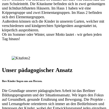
zum Schuleintritt. Die Kitaräume befinden sich in zwei geräumigen
und lichtdurchfluteten Häusern. Im Haus 1 haben wir eine
Krippengruppe und zwei Elementargruppen. Im Haus 2 befinden
sich drei Elementargruppen.
Außerdem können sich die Kinder in unserem Garten, welcher mit
verschiedenen und kindgerechten Spielgeräten ausgestattet ist,
körperlich ausprobieren.
Ob im Sommer oder Winter, unser Motto lautet - wir gehen jeden
Tag hinaus!
Unser pädagogischer Ansatz
Ihre Kinder liegen uns am Herzen.
Die Grundlage unserer pädagogischen Arbeit ist das Berliner
Bildungsprogramm und der Situationsansatz. Wir legen den Fokus
auf Gesundheit, gesunde Ernährung und Bewegung. Die Projekte -
und Lernangebote orientieren sich immer an den Bedürfnissen und
Interessen der Kinder, wobei der Entwicklungsstand jedes einzelnen