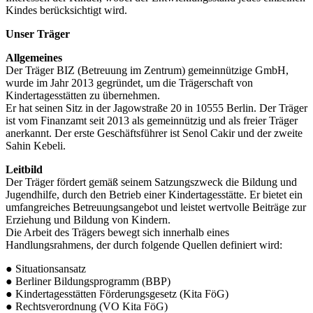
Kindes berücksichtigt wird.
Unser Träger
Allgemeines
Der Träger BIZ (Betreuung im Zentrum) gemeinnützige GmbH,
wurde im Jahr 2013 gegründet, um die Trägerschaft von
Kindertagesstätten zu übernehmen.
Er hat seinen Sitz in der Jagowstraße 20 in 10555 Berlin. Der Träger
ist vom Finanzamt seit 2013 als gemeinnützig und als freier Träger
anerkannt. Der erste Geschäftsführer ist Senol Cakir und der zweite
Sahin Kebeli.
Leitbild
Der Träger fördert gemäß seinem Satzungszweck die Bildung und
Jugendhilfe, durch den Betrieb einer Kindertagesstätte. Er bietet ein
umfangreiches Betreuungsangebot und leistet wertvolle Beiträge zur
Erziehung und Bildung von Kindern.
Die Arbeit des Trägers bewegt sich innerhalb eines
Handlungsrahmens, der durch folgende Quellen definiert wird:
● Situationsansatz
● Berliner Bildungsprogramm (BBP)
● Kindertagesstätten Förderungsgesetz (Kita FöG)
● Rechtsverordnung (VO Kita FöG)