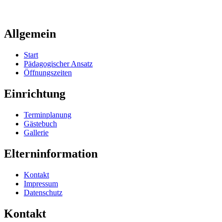
Allgemein
Start
Pädagogischer Ansatz
Öffnungszeiten
Einrichtung
Terminplanung
Gästebuch
Gallerie
Elterninformation
Kontakt
Impressum
Datenschutz
Kontakt