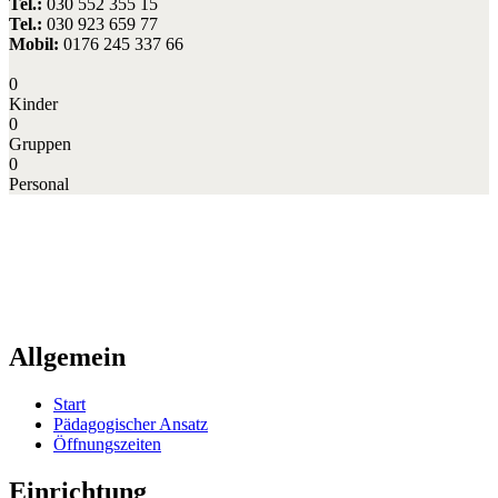
Tel.:
030 552 355 15
Tel.:
030 923 659 77
Mobil:
0176 245 337 66
0
Kinder
0
Gruppen
0
Personal
Allgemein
Start
Pädagogischer Ansatz
Öffnungszeiten
Einrichtung