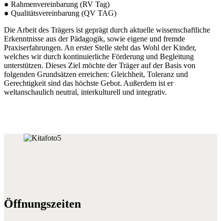
● Rahmenvereinbarung (RV Tag)
● Qualitätsvereinbarung (QV TAG)
Die Arbeit des Trägers ist geprägt durch aktuelle wissenschaftliche
Erkenntnisse aus der Pädagogik, sowie eigene und fremde
Praxiserfahrungen. An erster Stelle steht das Wohl der Kinder,
welches wir durch kontinuierliche Förderung und Begleitung
unterstützen. Dieses Ziel möchte der Träger auf der Basis von
folgenden Grundsätzen erreichen: Gleichheit, Toleranz und
Gerechtigkeit sind das höchste Gebot. Außerdem ist er
weltanschaulich neutral, interkulturell und integrativ.
Öffnungszeiten