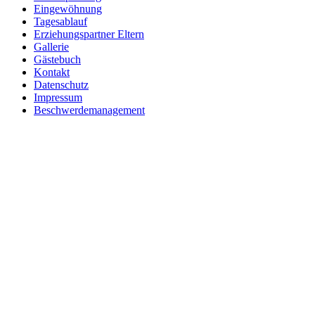
Marken im Bereich Spielautomaten zusammenzuarbeiten.
Eingewöhnung
Tagesablauf
Keno modell
Erziehungspartner Eltern
Gallerie
Gästebuch
Wild Tokyo Casino Ch 2025 Review
Kontakt
Freispiele können für bis zu insgesamt 180 Spins erneut ausgelöst
Datenschutz
werden.
Impressum
Glücksspiel App Deutschland
Beschwerdemanagement
Sie müssen jedoch den Apple App Store besuchen, um nach der
mobilen 888 Poker-App zu suchen.
Keno Typ 10 3 Richtige