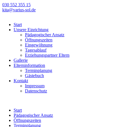
030 552 355 15
kita@varius-sol.de
Casino gewinn automat
50 Freispiele Total Casino Ohne Einzahlung Bonus
: Außer
Start
dass mein Laden an der Ecke nur einen verkauft, und ich habe
Unsere Einrichtung
keine Ahnung, was was ist.
Pädagogischer Ansatz
Kostenlos Spielen Aztec Gold Extra Gold Megaways
Öffnungszeiten
Freispiele Ohne Einzahlung
- Alles was es braucht ist eine
Eingewöhnung
Desktop-Verknüpfung.
Tagesablauf
Europa Casino 50 Free Spins
: Um den Bonus und die damit
Erziehungspartner Eltern
erzielten Gewinne auszahlen zu können, muss der Bonus
Gallerie
innerhalb von 90 Tagen 30-mal im Casino umgesetzt werden.
Elterninformation
Terminplanung
Casino manager gehalt
Gästebuch
Kontakt
Frankfurt Casino Blackjack
Impressum
Egal, ob es sich um einen Bonus ohne Einzahlung oder ein
Datenschutz
Willkommensangebot handelt, die Registrierung eines Kontos
ist der erste Schritt, um Freispiele in einem Online-Casino in
Anspruch zu nehmen.
Casino Online Echt Geld
Start
Welcher Softwareanbieter hat den Slot Four Lucky Diamonds
Pädagogischer Ansatz
entwickelt.
Öffnungszeiten
Slot Strike Casino ist stolz darauf, mit einigen der größten
Terminplanung