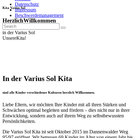
Datenschutz
Kita Varius Sol
Impressum
Beschwerdemanagement
Herzlich
Willkommen
in der Varius Sol
Unsere
Kita!
In der Varius Sol Kita
sind alle Kinder verschiedener Kulturen herzlich Willkommen.
Liebe Eltern, wir möchten Ihre Kinder mit all ihren Stärken und
Schwächen optimal begleiten und fördern – dies nicht nur in ihrer
Entwicklung, sondern auch auf ihrem Weg zu selbstbewussten
Persönlichkeiten.
Die Varius Sol Kita ist seit Oktober 2015 im Dannenwalder Weg
95/97 eröffnet. Wir betreuen 69 Kinder im Alter von einem Jahr bis