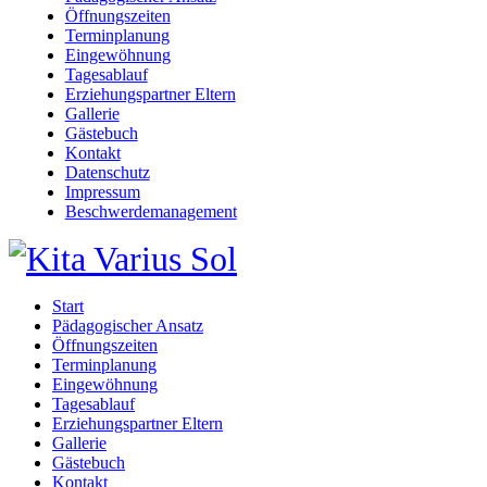
Marken im Bereich Spielautomaten zusammenzuarbeiten.
Öffnungszeiten
Terminplanung
Keno modell
Eingewöhnung
Tagesablauf
Erziehungspartner Eltern
Wild Tokyo Casino Ch 2025 Review
Gallerie
Freispiele können für bis zu insgesamt 180 Spins erneut ausgelöst
Gästebuch
werden.
Kontakt
Glücksspiel App Deutschland
Datenschutz
Sie müssen jedoch den Apple App Store besuchen, um nach der
Impressum
mobilen 888 Poker-App zu suchen.
Beschwerdemanagement
Keno Typ 10 3 Richtige
Start
Pädagogischer Ansatz
Öffnungszeiten
Terminplanung
Eingewöhnung
Tagesablauf
Erziehungspartner Eltern
Gallerie
Gästebuch
Kontakt