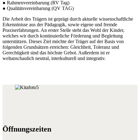
● Rahmenvereinbarung (RV Tag)
● Qualitätsvereinbarung (QV TAG)
Die Arbeit des Trägers ist geprägt durch aktuelle wissenschaftliche
Erkenntnisse aus der Pädagogik, sowie eigene und fremde
Praxiserfahrungen. An erster Stelle steht das Wohl der Kinder,
welches wir durch kontinuierliche Förderung und Begleitung
unterstützen. Dieses Ziel möchte der Träger auf der Basis von
folgenden Grundsätzen erreichen: Gleichheit, Toleranz und
Gerechtigkeit sind das höchste Gebot. Außerdem ist er
weltanschaulich neutral, interkulturell und integrativ.
Öffnungszeiten