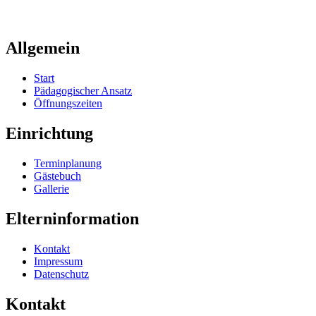
Allgemein
Start
Pädagogischer Ansatz
Öffnungszeiten
Einrichtung
Terminplanung
Gästebuch
Gallerie
Elterninformation
Kontakt
Impressum
Datenschutz
Kontakt