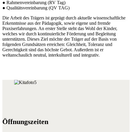
● Rahmenvereinbarung (RV Tag)
● Qualitätsvereinbarung (QV TAG)
Die Arbeit des Trägers ist geprägt durch aktuelle wissenschaftliche
Erkenntnisse aus der Pädagogik, sowie eigene und fremde
Praxiserfahrungen. An erster Stelle steht das Wohl der Kinder,
welches wir durch kontinuierliche Förderung und Begleitung
unterstützen. Dieses Ziel möchte der Träger auf der Basis von
folgenden Grundsätzen erreichen: Gleichheit, Toleranz und
Gerechtigkeit sind das höchste Gebot. Außerdem ist er
weltanschaulich neutral, interkulturell und integrativ.
Öffnungszeiten