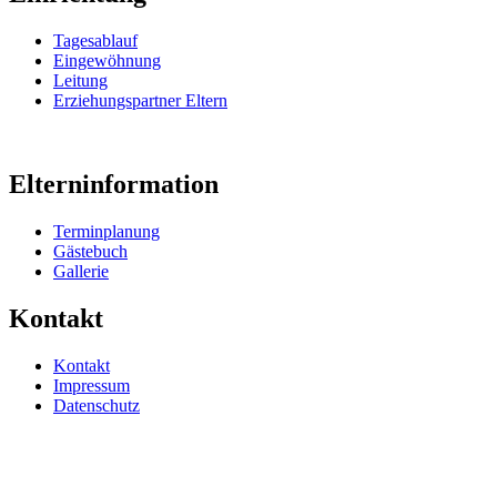
Tagesablauf
Eingewöhnung
Leitung
Erziehungspartner Eltern
Elterninformation
Terminplanung
Gästebuch
Gallerie
Kontakt
Kontakt
Impressum
Datenschutz