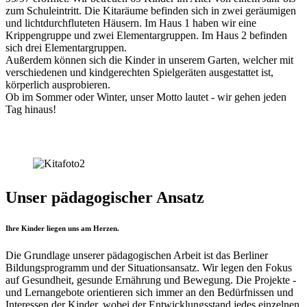
zum Schuleintritt. Die Kitaräume befinden sich in zwei geräumigen
und lichtdurchfluteten Häusern. Im Haus 1 haben wir eine
Krippengruppe und zwei Elementargruppen. Im Haus 2 befinden
sich drei Elementargruppen.
Außerdem können sich die Kinder in unserem Garten, welcher mit
verschiedenen und kindgerechten Spielgeräten ausgestattet ist,
körperlich ausprobieren.
Ob im Sommer oder Winter, unser Motto lautet - wir gehen jeden
Tag hinaus!
Unser pädagogischer Ansatz
Ihre Kinder liegen uns am Herzen.
Die Grundlage unserer pädagogischen Arbeit ist das Berliner
Bildungsprogramm und der Situationsansatz. Wir legen den Fokus
auf Gesundheit, gesunde Ernährung und Bewegung. Die Projekte -
und Lernangebote orientieren sich immer an den Bedürfnissen und
Interessen der Kinder, wobei der Entwicklungsstand jedes einzelnen