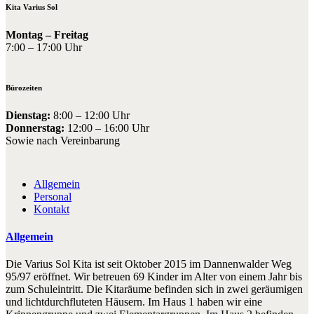
Kita Varius Sol
Montag – Freitag
7:00 – 17:00 Uhr
Bürozeiten
Dienstag:
8:00 – 12:00 Uhr
Donnerstag:
12:00 – 16:00 Uhr
Sowie nach Vereinbarung
Allgemein
Personal
Kontakt
Allgemein
Die Varius Sol Kita ist seit Oktober 2015 im Dannenwalder Weg
95/97 eröffnet. Wir betreuen 69 Kinder im Alter von einem Jahr bis
zum Schuleintritt. Die Kitaräume befinden sich in zwei geräumigen
und lichtdurchfluteten Häusern. Im Haus 1 haben wir eine