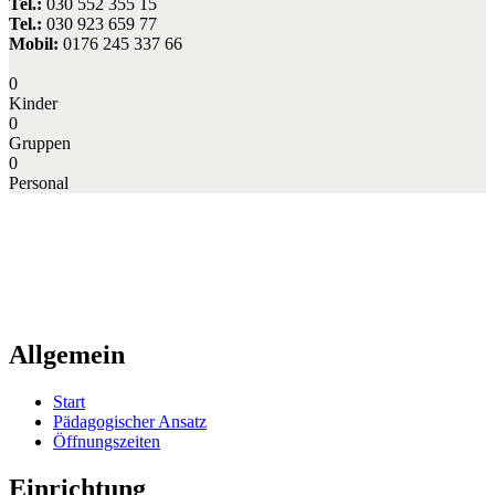
Tel.:
030 552 355 15
Tel.:
030 923 659 77
Mobil:
0176 245 337 66
0
Kinder
0
Gruppen
0
Personal
Allgemein
Start
Pädagogischer Ansatz
Öffnungszeiten
Einrichtung